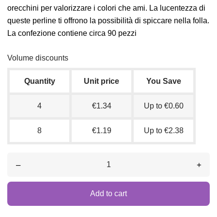
orecchini per valorizzare i colori che ami. La lucentezza di
queste perline ti offrono la possibilità di spiccare nella folla.
La confezione contiene circa 90 pezzi
Volume discounts
Quantity
Unit price
You Save
4
€1.34
Up to €0.60
8
€1.19
Up to €2.38
–
+
Add to cart