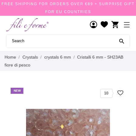
FREE SHIPPING FOR ORDERS OVER €89 + SURPRISE GIFT
FOR EU COUNTRIES
shopping_cart

Home
Crystals
crystals 6 mm
Cristalli 6 mm - SH23AB
fiore di pesco
NEW
10