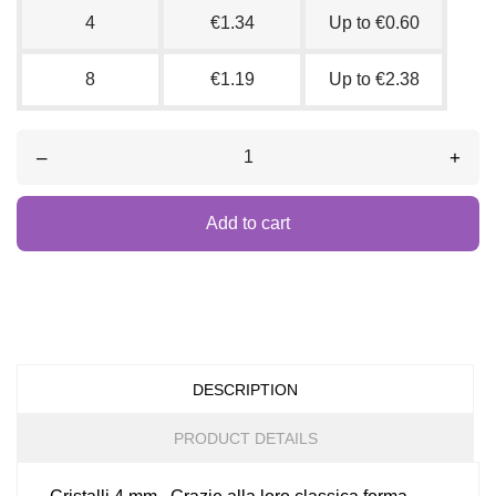
4
€1.34
Up to €0.60
8
€1.19
Up to €2.38
–
+
Add to cart
DESCRIPTION
PRODUCT DETAILS