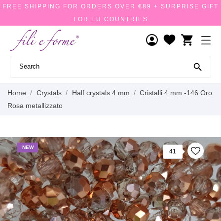
FREE SHIPPING FOR ORDERS OVER €89 + SURPRISE GIFT
FOR EU COUNTRIES
shopping_cart

Home
Crystals
Half crystals 4 mm
Cristalli 4 mm -146 Oro
Rosa metallizzato
NEW
41