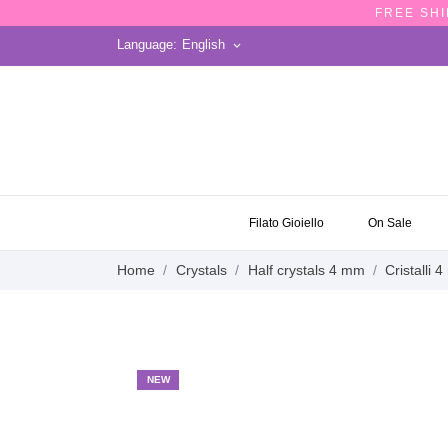
FREE SHI
Language:
English
keyboard_arrow_down
ON SALE
Filato Gioiello
On Sale
Home
Crystals
Half crystals 4 mm
Cristalli 
NEW