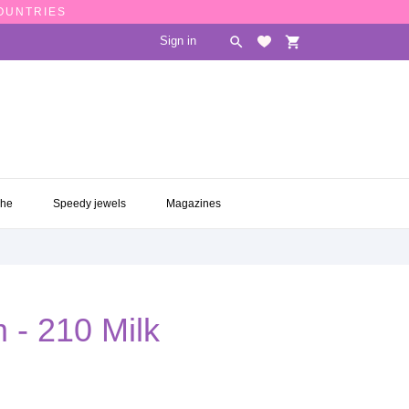
COUNTRIES
Sign in

shopping_cart
CHE
SPEEDY JEWELS
MAGAZINES

che
Speedy jewels
Magazines
m - 210 Milk