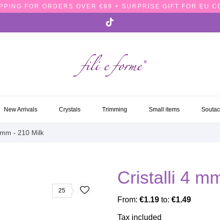
PPING FOR ORDERS OVER €89 + SURPRISE GIFT FOR EU 
NEW ARRIVALS
CRYSTALS
TRIMMING
SMALL ITEMS
SOUTA
New Arrivals
Crystals
Trimming
Small items
Souta
4 mm - 210 Milk
Cristalli 4 m
25
From:
€1.19
to:
€1.49
Tax included