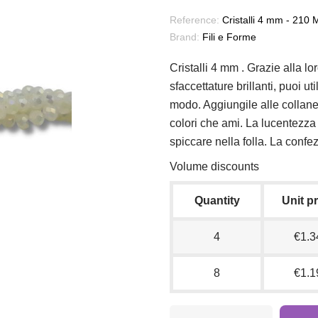
Reference:
Cristalli 4 mm - 210 M
Brand:
Fili e Forme
Cristalli 4 mm . Grazie alla l
sfaccettature brillanti, puoi u
modo. Aggiungile alle collane, 
colori che ami. La lucentezza d
spiccare nella folla. La confe
Volume discounts
Quantity
Unit p
4
€1.3
8
€1.1