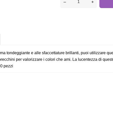
–
+
orma tondeggiante e alle sfaccettature brillanti, puoi utilizzare q
orecchini per valorizzare i colori che ami. La lucentezza di queste
00 pezzi