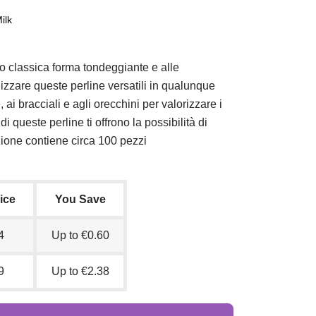
ilk
oro classica forma tondeggiante e alle
tilizzare queste perline versatili in qualunque
ai bracciali e agli orecchini per valorizzare i
i queste perline ti offrono la possibilità di
zione contiene circa 100 pezzi
rice
You Save
4
Up to €0.60
9
Up to €2.38