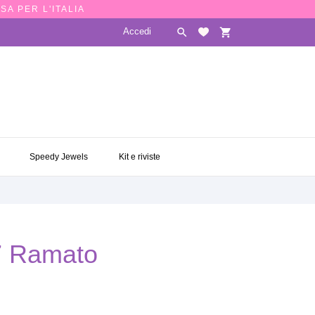
SA PER L'ITALIA
Accedi

shopping_cart
E
SPEEDY JEWELS
KIT E RIVISTE

Speedy Jewels
Kit e riviste
7 Ramato