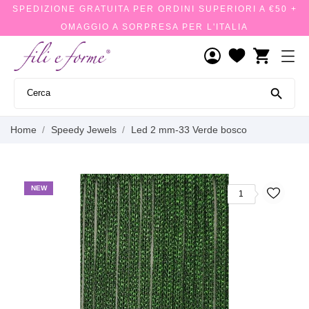
SPEDIZIONE GRATUITA PER ORDINI SUPERIORI A €50 +
OMAGGIO A SORPRESA PER L'ITALIA
shopping_cart

Home
Speedy Jewels
Led 2 mm-33 Verde bosco
NEW
1