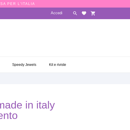
SA PER L'ITALIA
Accedi

shopping_cart
E
SPEEDY JEWELS
KIT E RIVISTE

Speedy Jewels
Kit e riviste
ade in italy
ento