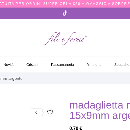
TUITA PER ORDINI SUPERIORI A €50 + OMAGGIO A SORPRE
NOVITÀ
CRISTALLI
PASSAMANERIA
MINUTERIA
SOUTACH
Novità
Cristalli
Passamaneria
Minuteria
Soutache
x9mm argento
madaglietta m
15x9mm arg
0
0,70 €