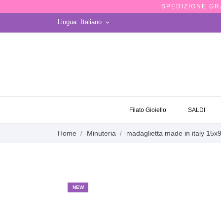
SPEDIZIONE GRA
Lingua:
Italiano
keyboard_arrow_down
OCCASIONI
Filato Gioiello
SALDI
Home
Minuteria
madaglietta made in italy 15
NEW