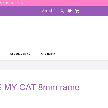
SA PER L'ITALIA
Accedi

shopping_cart
E
SPEEDY JEWELS
KIT E RIVISTE

Speedy Jewels
Kit e riviste
VE MY CAT 8mm rame