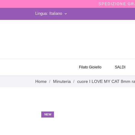
SPEDIZIONE GRA
Lingua:
Italiano
keyboard_arrow_down
OCCASIONI
Filato Gioiello
SALDI
Home
Minuteria
cuore I LOVE MY CAT 8mm r
NEW