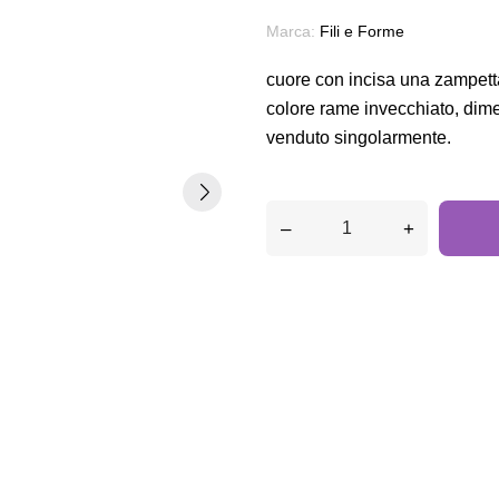
Marca:
Fili e Forme
cuore con incisa una zampetta 
colore rame invecchiato, dim
venduto singolarmente.
–
+