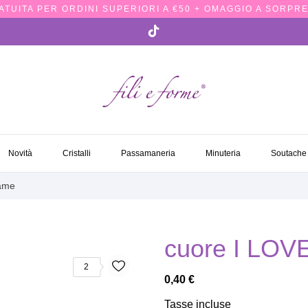
TUITA PER ORDINI SUPERIORI A €50 + OMAGGIO A SORPRE
NOVITÀ
CRISTALLI
PASSAMANERIA
MINUTERIA
SOUTACH
Novità
Cristalli
Passamaneria
Minuteria
Soutache
ame
cuore I LO
2
0,40 €
Tasse incluse