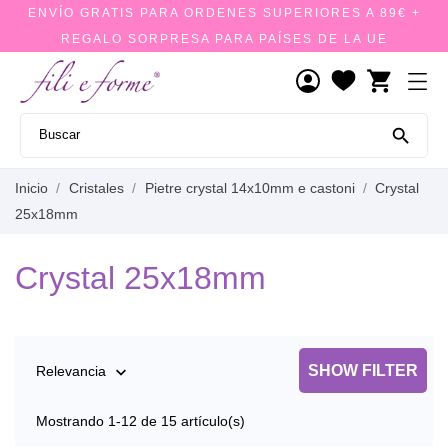
ENVÍO GRATIS PARA ORDENES SUPERIORES A 89€ +
REGALO SORPRESA PARA PAÍSES DE LA UE
shopping_cart

Inicio
Cristales
Pietre crystal 14x10mm e castoni
Crystal
25x18mm
Crystal 25x18mm
SHOW FILTER
Relevancia

Mostrando 1-12 de 15 artículo(s)