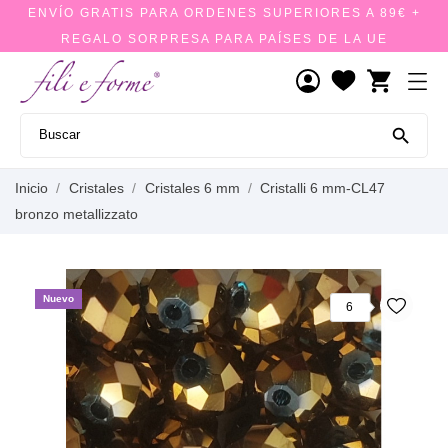
ENVÍO GRATIS PARA ORDENES SUPERIORES A 89€ +
REGALO SORPRESA PARA PAÍSES DE LA UE
shopping_cart

Inicio
Cristales
Cristales 6 mm
Cristalli 6 mm-CL47
bronzo metallizzato
Nuevo
6