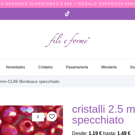
RA ORDENES SUPERIORES A 89€ + REGALO SORPRESA PARA
NOVEDADES
CRISTALES
PASAMANERÍA
MINUTERÍA
S
Novedades
Cristales
Pasamanería
Minutería
So
.5 mm-CL86 Bordeaux specchiato
cristalli 2.
specchiato
3
Desde:
1,19 €
hasta:
1,49 €