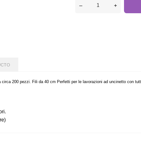
–
+
UCTO
irca 200 pezzi. Fili da 40 cm Perfetti per le lavorazioni ad uncinetto con tutti i
ori.
re)