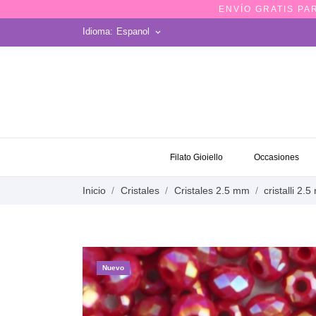
ENVÍO GRATIS PA
Idioma:
Espanol
keyboard_arrow_down
OCCASIONES
Filato Gioiello
Occasiones
Inicio
Cristales
Cristales 2.5 mm
cristalli 2
Nuevo