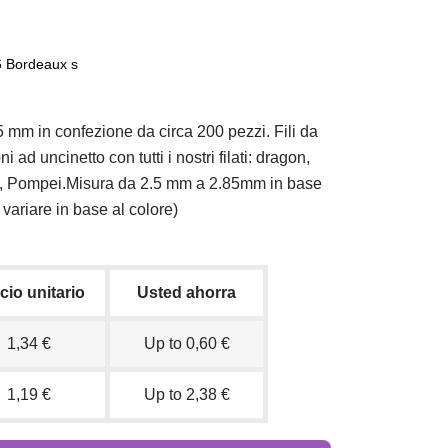
6 Bordeaux s
,5 mm in confezione da circa 200 pezzi. Fili da
i ad uncinetto con tutti i nostri filati: dragon,
ce, Pompei.Misura da 2.5 mm a 2.85mm in base
variare in base al colore)
cio unitario
Usted ahorra
1,34 €
Up to 0,60 €
1,19 €
Up to 2,38 €