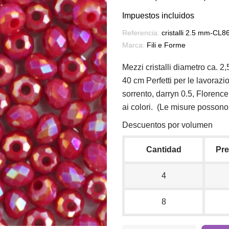
Impuestos incluidos
Referencia:
cristalli 2.5 mm-CL8
Marca:
Fili e Forme
Mezzi cristalli diametro ca. 2
40 cm Perfetti per le lavorazion
sorrento, darryn 0.5, Floren
ai colori. (Le misure possono 
Descuentos por volumen
Cantidad
Pre
4
8