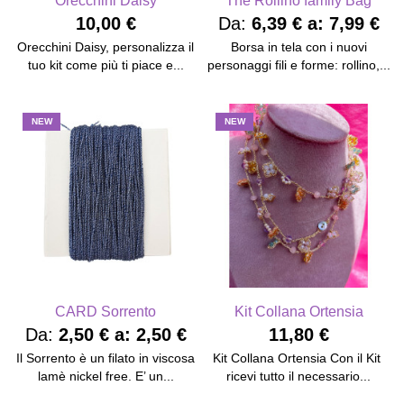
Orecchini Daisy
The Rollino family Bag
10,00 €
Da:
6,39 €
a:
7,99 €
Orecchini Daisy, personalizza il
Borsa in tela con i nuovi
tuo kit come più ti piace e...
personaggi fili e forme: rollino,...
NEW
NEW
CARD Sorrento
Kit Collana Ortensia
Da:
2,50 €
a:
2,50 €
11,80 €
Il Sorrento è un filato in viscosa
Kit Collana Ortensia Con il Kit
lamè nickel free. E’ un...
ricevi tutto il necessario...