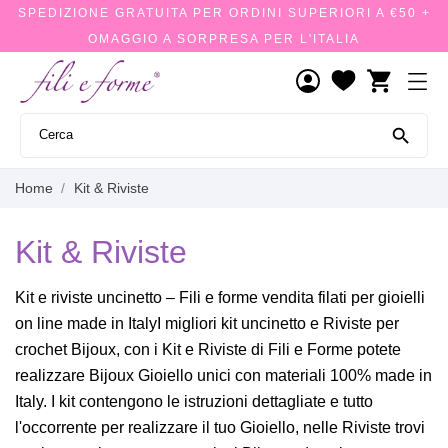
SPEDIZIONE GRATUITA PER ORDINI SUPERIORI A €50 +
OMAGGIO A SORPRESA PER L'ITALIA
shopping_cart

Home
Kit & Riviste
Kit & Riviste
Kit e riviste uncinetto – Fili e forme vendita filati per gioielli
on line made in ItalyI migliori kit uncinetto e Riviste per
crochet Bijoux, con i Kit e Riviste di Fili e Forme potete
realizzare Bijoux Gioiello unici con materiali 100% made in
Italy. I kit contengono le istruzioni dettagliate e tutto
l'occorrente per realizzare il tuo Gioiello, nelle Riviste trovi