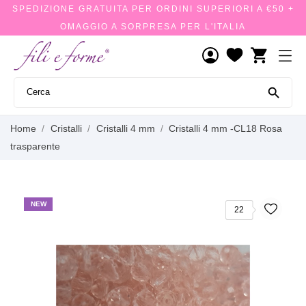
SPEDIZIONE GRATUITA PER ORDINI SUPERIORI A €50 +
OMAGGIO A SORPRESA PER L'ITALIA
shopping_cart

Home
Cristalli
Cristalli 4 mm
Cristalli 4 mm -CL18 Rosa
trasparente
NEW
22