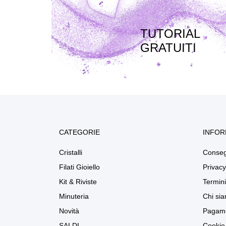
TUTORIAL
GRATUITI
CATEGORIE
INFOR
Cristalli
Conse
Filati Gioiello
Privacy
Kit & Riviste
Termini
Minuteria
Chi si
Novità
Pagame
SALDI
Cookie 