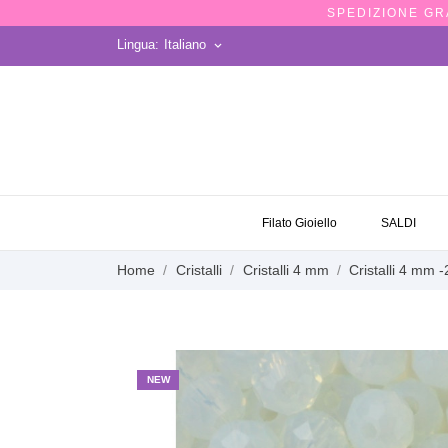
SPEDIZIONE GRA
Lingua:
Italiano
keyboard_arrow_down
OCCASIONI
Filato Gioiello
SALDI
Home
Cristalli
Cristalli 4 mm
Cristalli 4 mm 
NEW