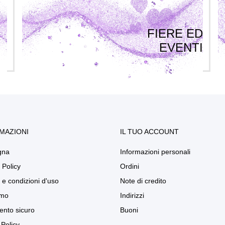
FIERE ED
EVENTI
MAZIONI
IL TUO ACCOUNT
gna
Informazioni personali
 Policy
Ordini
 e condizioni d'uso
Note di credito
amo
Indirizzi
nto sicuro
Buoni
Policy