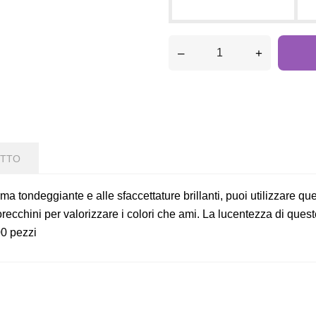
–
+
OTTO
orma tondeggiante e alle sfaccettature brillanti, puoi utilizzare q
orecchini per valorizzare i colori che ami. La lucentezza di queste
00 pezzi