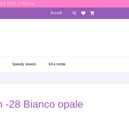
SA PER L'ITALIA
Accedi

shopping_cart
E
SPEEDY JEWELS
KIT E RIVISTE

Speedy Jewels
Kit e riviste
m -28 Bianco opale