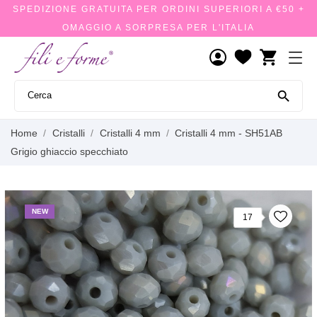
SPEDIZIONE GRATUITA PER ORDINI SUPERIORI A €50 +
OMAGGIO A SORPRESA PER L'ITALIA
shopping_cart

Home
Cristalli
Cristalli 4 mm
Cristalli 4 mm - SH51AB
Grigio ghiaccio specchiato
NEW
17