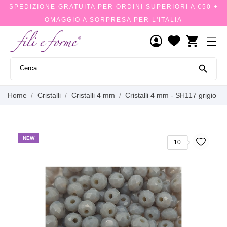
SPEDIZIONE GRATUITA PER ORDINI SUPERIORI A €50 +
OMAGGIO A SORPRESA PER L'ITALIA
shopping_cart

Home
Cristalli
Cristalli 4 mm
Cristalli 4 mm - SH117 grigio
NEW
10