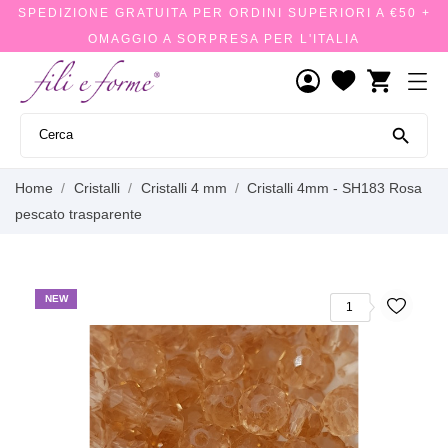
SPEDIZIONE GRATUITA PER ORDINI SUPERIORI A €50 +
OMAGGIO A SORPRESA PER L'ITALIA
shopping_cart

Home
Cristalli
Cristalli 4 mm
Cristalli 4mm - SH183 Rosa
pescato trasparente
NEW
1