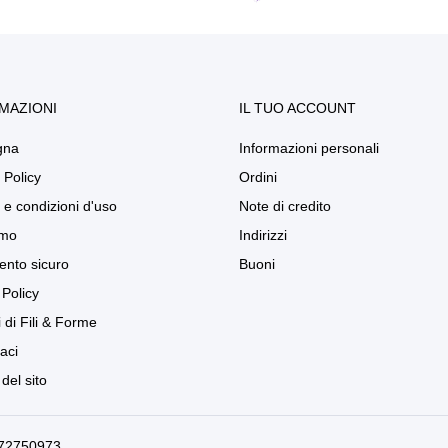
MAZIONI
IL TUO ACCOUNT
gna
Informazioni personali
 Policy
Ordini
 e condizioni d'uso
Note di credito
amo
Indirizzi
nto sicuro
Buoni
Policy
 di Fili & Forme
aci
del sito
2272750973