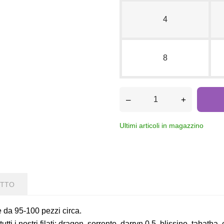
4
8
–
+
Ultimi articoli in magazzino
OTTO
e da 95-100 pezzi circa.
tutti i nostri filati: dragon, sorrento, darryn 0.5, blissino, tabath