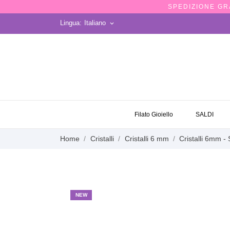
SPEDIZIONE GRA
Lingua:
Italiano
keyboard_arrow_down
OCCASIONI
Filato Gioiello
SALDI
Home
Cristalli
Cristalli 6 mm
Cristalli 6mm -
NEW