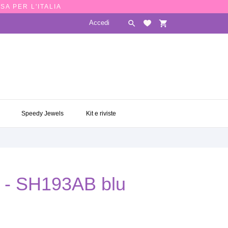
SA PER L'ITALIA
Accedi

shopping_cart
E
SPEEDY JEWELS
KIT E RIVISTE

Speedy Jewels
Kit e riviste
m - SH193AB blu