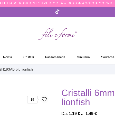
TUITA PER ORDINI SUPERIORI A €50 + OMAGGIO A SORPRE
NOVITÀ
CRISTALLI
PASSAMANERIA
MINUTERIA
SOUTACH
Novità
Cristalli
Passamaneria
Minuteria
Soutache
 SH193AB blu lionfish
Cristalli 6m
lionfish
19
Da:
1,19 €
a:
1,49 €