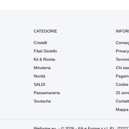
CATEGORIE
INFOR
Cristalli
Conse
Filati Gioiello
Privacy
Kit & Riviste
Termini
Minuteria
Chi si
Novità
Pagame
SALDI
Cookie 
Passamaneria
25 anni
Soutache
Contatt
Mappa 
filieforme.eu - © 2026 - Fili e Forme s.r.l. P.I.: IT0