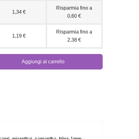
Risparmia fino a
1,34 €
0,60 €
Risparmia fino a
1,19 €
2,38 €
Aggiungi al carrello
a, capri, microthai, samantha, bliss 1mm,