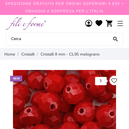
SPEDIZIONE GRATUITA PER ORDINI SUPERIORI A €50 +
OMAGGIO A SORPRESA PER L'ITALIA
shopping_cart

Home
Cristalli
Cristalli 8 mm - CL95 melograno
NEW
3