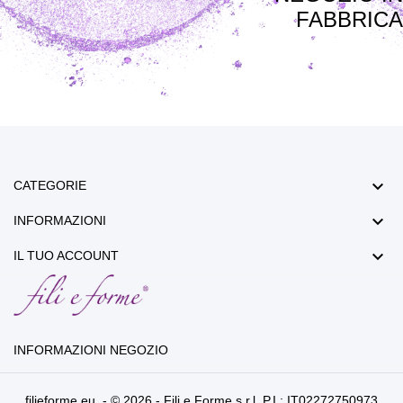
FABBRICA

CATEGORIE

INFORMAZIONI

IL TUO ACCOUNT
INFORMAZIONI NEGOZIO
filieforme.eu - © 2026 - Fili e Forme s.r.l. P.I.: IT02272750973