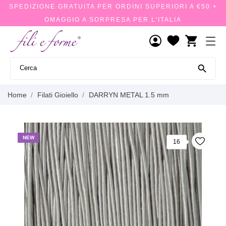
SPEDIZIONE GRATUITA PER ORDINI SUPERIORI A €50 +
OMAGGIO A SORPRESA PER L'ITALIA
shopping_cart

Home
Filati Gioiello
DARRYN METAL 1.5 mm
NEW
16