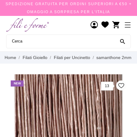
SPEDIZIONE GRATUITA PER ORDINI SUPERIORI A €50 +
OMAGGIO A SORPRESA PER L'ITALIA
shopping_cart

Home
Filati Gioiello
Filati per Uncinetto
samanthone 2mm
NEW
13