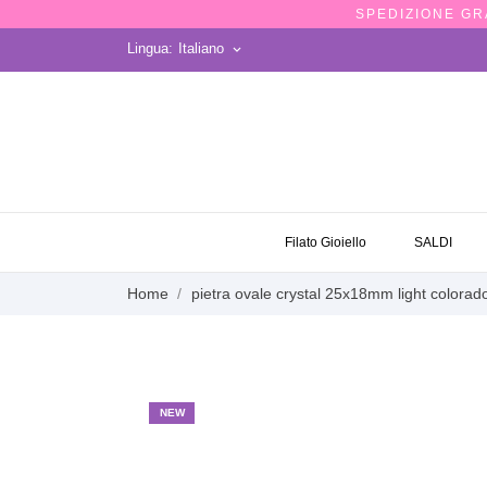
SPEDIZIONE GRA
Lingua:
Italiano
keyboard_arrow_down
OCCASIONI
Filato Gioiello
SALDI
Home
pietra ovale crystal 25x18mm light colorad
NEW