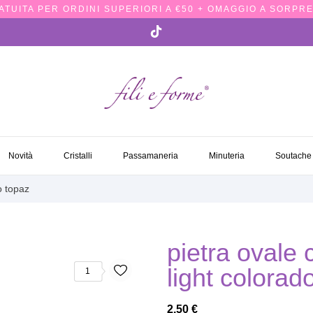
TUITA PER ORDINI SUPERIORI A €50 + OMAGGIO A SORPRE
NOVITÀ
CRISTALLI
PASSAMANERIA
MINUTERIA
SOUTACH
Novità
Cristalli
Passamaneria
Minuteria
Soutache
o topaz
pietra ovale
light colorad
1
2,50 €