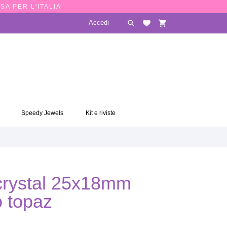
SA PER L'ITALIA
Accedi

shopping_cart
E
SPEEDY JEWELS
KIT E RIVISTE

Speedy Jewels
Kit e riviste
 crystal 25x18mm
o topaz