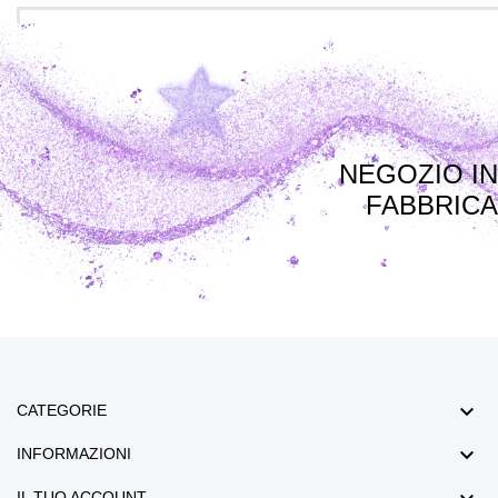
NEGOZIO IN
FABBRICA

CATEGORIE

INFORMAZIONI
IL TUO ACCOUNT