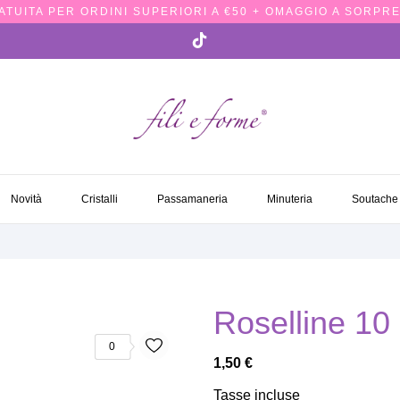
TUITA PER ORDINI SUPERIORI A €50 + OMAGGIO A SORPRE
NOVITÀ
CRISTALLI
PASSAMANERIA
MINUTERIA
SOUTACH
Novità
Cristalli
Passamaneria
Minuteria
Soutache
Roselline 10
0
1,50 €
Tasse incluse