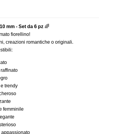
 10 mm - Set da 6 pz
🌈
ato fiorellino!
ni, creazioni romantiche o originali.
tibili:
cato
raffinato
egro
 e trendy
ccheroso
zzante
e femminile
legante
sterioso
e appassionato