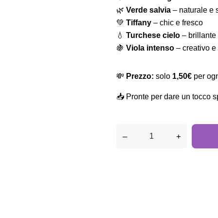
🌿
Verde salvia
– naturale e s
💚
Tiffany
– chic e fresco
💧
Turchese cielo
– brillante
🍇
Viola intenso
– creativo e 
💸
Prezzo:
solo
1,50€
per ogn
📥 Pronte per dare un tocco s
–
+