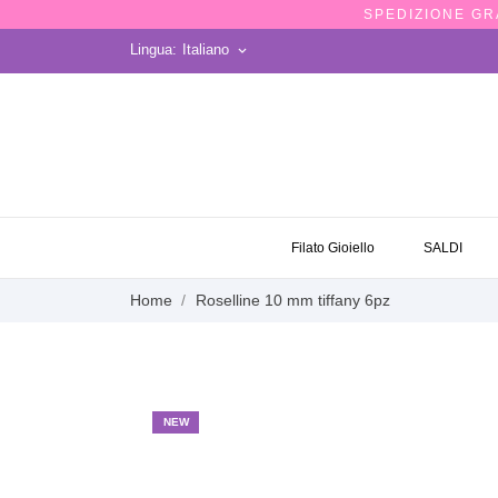
SPEDIZIONE GRA
Lingua:
Italiano
keyboard_arrow_down
OCCASIONI
Filato Gioiello
SALDI
Home
Roselline 10 mm tiffany 6pz
NEW