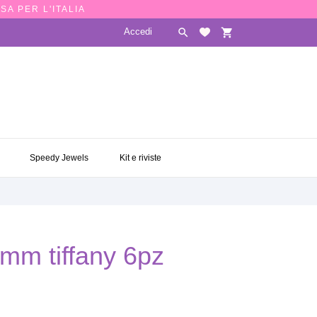
SA PER L'ITALIA
Accedi

shopping_cart
E
SPEEDY JEWELS
KIT E RIVISTE

Speedy Jewels
Kit e riviste
 mm tiffany 6pz