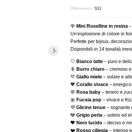
Riferimento:
S11
🌹
Mini Roselline in resina -
Un'esplosione di colore in form
Perfette per bijoux, decorazio
Disponibili in 14 tonalità irresis
🤍
Bianco latte
– puro e deli
🍦
Burro chiaro
– cremoso e 
💛
Giallo miele
– solare e all
🧡
Corallo vivace
– energico
🌸
Rosa baby
– tenero e zu
🎀
Fucsia pop
– vivace e fri
💜
Glicine tenue
– sognante 
🩶
Grigio perla
– sobrio ed e
🖤
Nero lucido
– deciso e mi
❤️
Rosso ciliegia
– intenso 