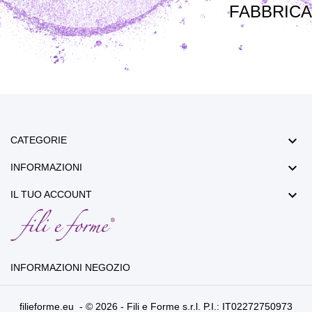
FABBRICA

CATEGORIE

INFORMAZIONI

IL TUO ACCOUNT
INFORMAZIONI NEGOZIO
filieforme.eu - © 2026 - Fili e Forme s.r.l. P.I.: IT02272750973