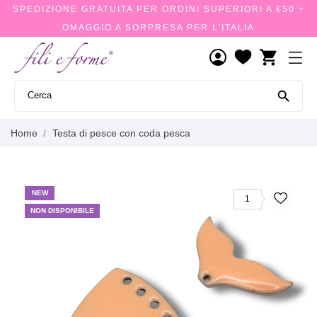
SPEDIZIONE GRATUITA PER ORDINI SUPERIORI A €50 +
OMAGGIO A SORPRESA PER L'ITALIA
shopping_cart

Home
Testa di pesce con coda pesca
NEW
1
NON DISPONIBILE