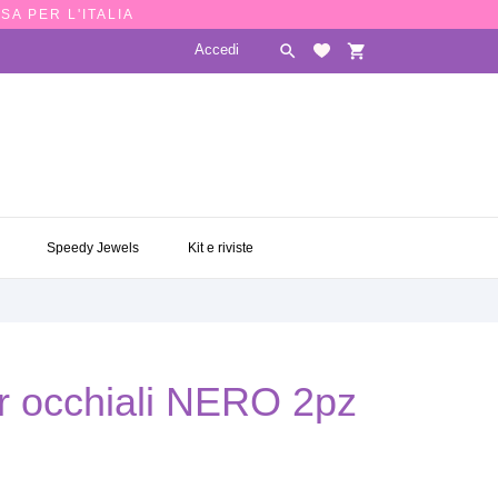
SA PER L'ITALIA
Accedi

shopping_cart
E
SPEEDY JEWELS
KIT E RIVISTE

Speedy Jewels
Kit e riviste
 occhiali NERO 2pz