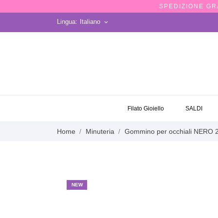
SPEDIZIONE GRA
Lingua:
Italiano
keyboard_arrow_down
OCCASIONI
Filato Gioiello
SALDI
Home
Minuteria
Gommino per occhiali NERO 
NEW