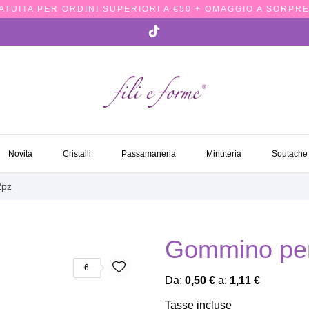
TUITA PER ORDINI SUPERIORI A €50 + OMAGGIO A SORPRE
NOVITÀ
CRISTALLI
PASSAMANERIA
MINUTERIA
SOUTACH
Novità
Cristalli
Passamaneria
Minuteria
Soutache
2pz
Gommino per
6
Da:
0,50 €
a:
1,11 €
Tasse incluse