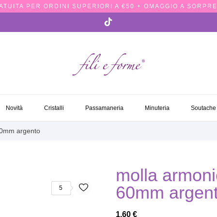
TUITA PER ORDINI SUPERIORI A €50 + OMAGGIO A SORPRE
NOVITÀ
CRISTALLI
PASSAMANERIA
MINUTERIA
SOUTACH
Novità
Cristalli
Passamaneria
Minuteria
Soutache
 60mm argento
molla armonic
60mm argen
5
1,60 €