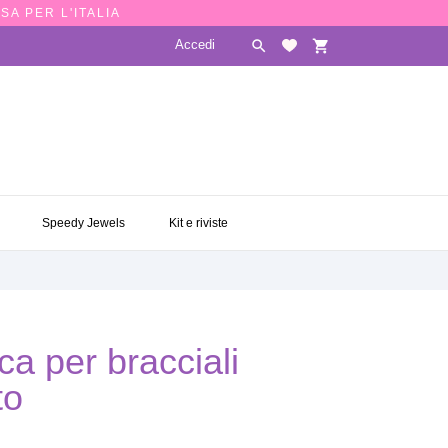
SA PER L'ITALIA
Accedi

shopping_cart
E
SPEEDY JEWELS
KIT E RIVISTE

Speedy Jewels
Kit e riviste
a per bracciali
to