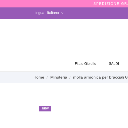
SPEDIZIONE GRA
Lingua:
Italiano
keyboard_arrow_down
OCCASIONI
Filato Gioiello
SALDI
Home
Minuteria
molla armonica per bracciali
NEW