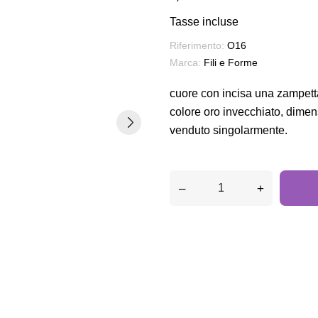
Tasse incluse
Riferimento:
O16
Marca:
Fili e Forme
cuore con incisa una zampetta
colore oro invecchiato, dimen
venduto singolarmente.
–
+