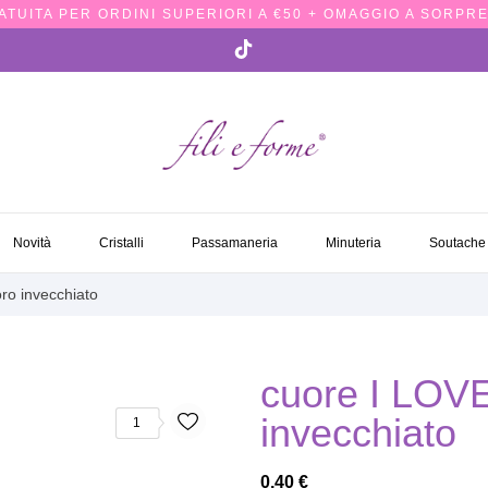
TUITA PER ORDINI SUPERIORI A €50 + OMAGGIO A SORPRE
NOVITÀ
CRISTALLI
PASSAMANERIA
MINUTERIA
SOUTACH
Novità
Cristalli
Passamaneria
Minuteria
Soutache
o invecchiato
cuore I LO
invecchiato
1
0,40 €