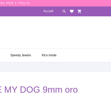
SA PER L'ITALIA
Accedi

shopping_cart
E
SPEEDY JEWELS
KIT E RIVISTE

Speedy Jewels
Kit e riviste
VE MY DOG 9mm oro