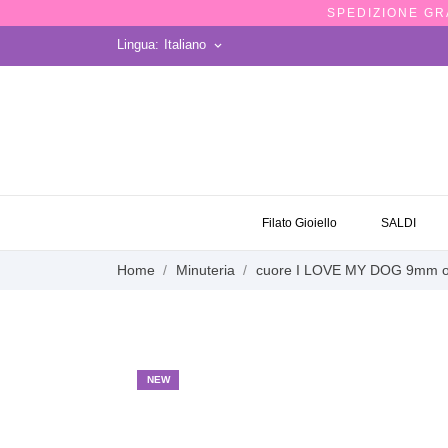
SPEDIZIONE GRA
Lingua:
Italiano
keyboard_arrow_down
OCCASIONI
Filato Gioiello
SALDI
Home
Minuteria
cuore I LOVE MY DOG 9mm or
NEW