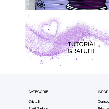
TUTORIAL
GRATUITI
CATEGORIE
INFOR
Cristalli
Conse
Filati Gioiello
Privacy