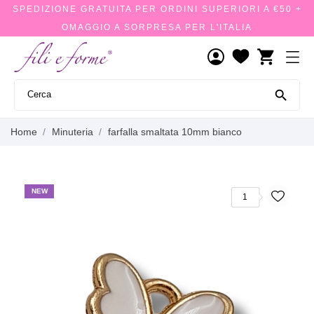
SPEDIZIONE GRATUITA PER ORDINI SUPERIORI A €50 +
OMAGGIO A SORPRESA PER L'ITALIA
shopping_cart

Home
Minuteria
farfalla smaltata 10mm bianco
NEW
1