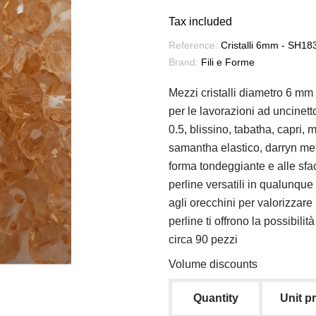
Tax included
Reference:
Cristalli 6mm - SH1
Brand:
Fili e Forme
Mezzi cristalli diametro 6 mm 
per le lavorazioni ad uncinetto 
0.5, blissino, tabatha, capri, 
samantha elastico, darryn meta
forma tondeggiante e alle sfacc
perline versatili in qualunque
agli orecchini per valorizzare
perline ti offrono la possibili
circa 90 pezzi
Volume discounts
Quantity
Unit p