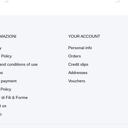
MAZIONI
YOUR ACCOUNT
y
Personal info
 Policy
Orders
and conditions of use
Credit slips
us
Addresses
 payment
Vouchers
Policy
 di Fili & Forme
t us
p