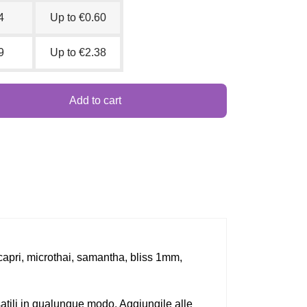
4
Up to €0.60
9
Up to €2.38
Add to cart
a, capri, microthai, samantha, bliss 1mm,
rsatili in qualunque modo. Aggiungile alle