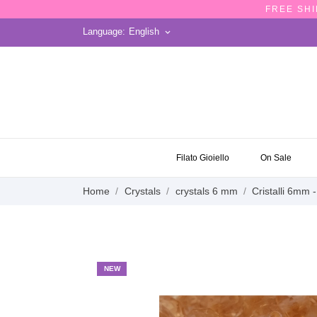
FREE SHI
Language:
English
keyboard_arrow_down
ON SALE
Filato Gioiello
On Sale
Home
Crystals
crystals 6 mm
Cristalli 6mm
NEW