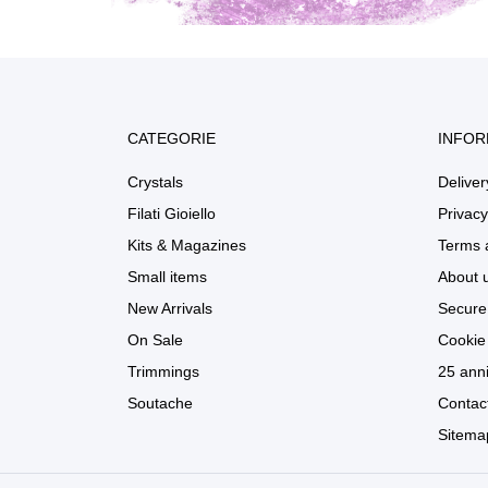
CATEGORIE
INFOR
Crystals
Deliver
Filati Gioiello
Privacy
Kits & Magazines
Terms 
Small items
About 
New Arrivals
Secure
On Sale
Cookie 
Trimmings
25 anni
Soutache
Contac
Sitema