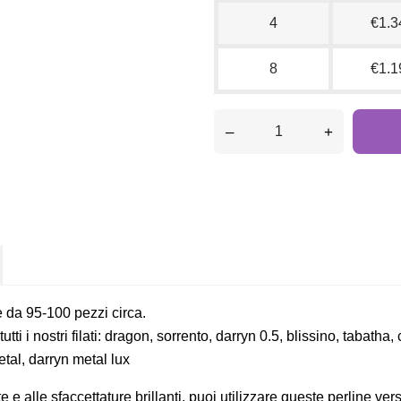
4
€1.3
8
€1.1
–
+
e da 95-100 pezzi circa.
tutti i nostri filati: dragon, sorrento, darryn 0.5, blissino, tabath
etal, darryn metal lux
 e alle sfaccettature brillanti, puoi utilizzare queste perline ve