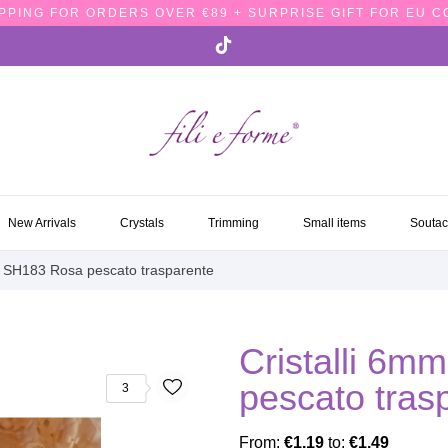
PPING FOR ORDERS OVER €89 + SURPRISE GIFT FOR EU 
NEW ARRIVALS
CRYSTALS
TRIMMING
SMALL ITEMS
SOUTA
New Arrivals
Crystals
Trimming
Small items
Souta
 - SH183 Rosa pescato trasparente
Cristalli 6m
pescato tras
3
From:
€1.19
to:
€1.49