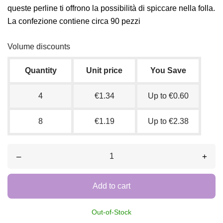
queste perline ti offrono la possibilità di spiccare nella folla.
La confezione contiene circa 90 pezzi
Volume discounts
Quantity
Unit price
You Save
4
€1.34
Up to €0.60
8
€1.19
Up to €2.38
–
+
Add to cart
Out-of-Stock