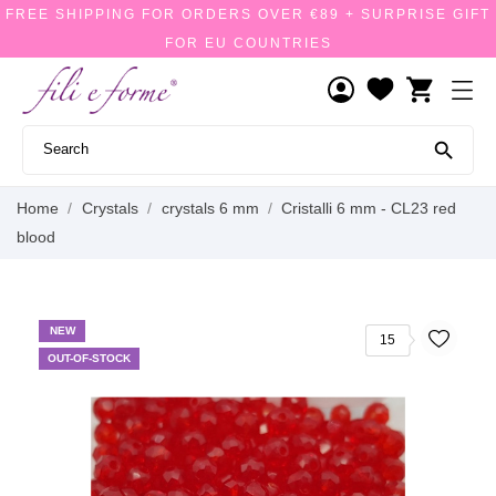
FREE SHIPPING FOR ORDERS OVER €89 + SURPRISE GIFT
FOR EU COUNTRIES
shopping_cart

Home
Crystals
crystals 6 mm
Cristalli 6 mm - CL23 red
blood
NEW
15
OUT-OF-STOCK