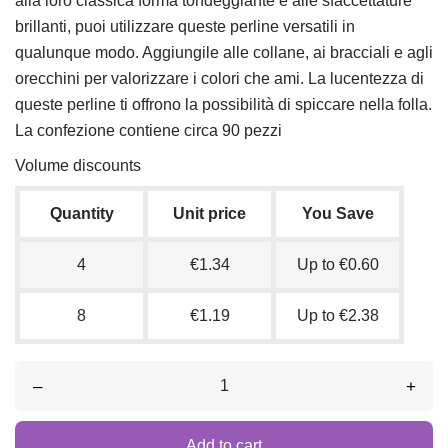
alla loro classica forma tondeggiante e alle sfaccettature
brillanti, puoi utilizzare queste perline versatili in
qualunque modo. Aggiungile alle collane, ai bracciali e agli
orecchini per valorizzare i colori che ami. La lucentezza di
queste perline ti offrono la possibilità di spiccare nella folla.
La confezione contiene circa 90 pezzi
Volume discounts
Quantity
Unit price
You Save
4
€1.34
Up to €0.60
8
€1.19
Up to €2.38
–
+
Add to cart