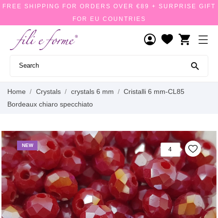
FREE SHIPPING FOR ORDERS OVER €89 + SURPRISE GIFT
FOR EU COUNTRIES
shopping_cart

Home
Crystals
crystals 6 mm
Cristalli 6 mm-CL85
Bordeaux chiaro specchiato
NEW
4