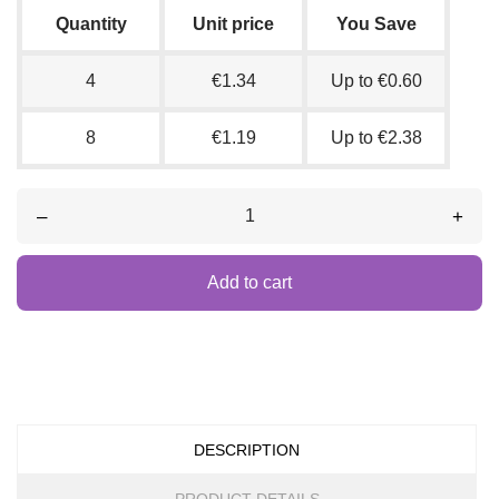
Quantity
Unit price
You Save
4
€1.34
Up to €0.60
8
€1.19
Up to €2.38
–
+
Add to cart
DESCRIPTION