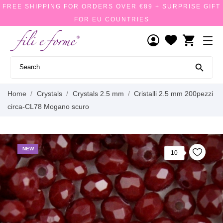
FREE SHIPPING FOR ORDERS OVER €89 + SURPRISE GIFT
FOR EU COUNTRIES
shopping_cart

Home
Crystals
Crystals 2.5 mm
Cristalli 2.5 mm 200pezzi
circa-CL78 Mogano scuro
NEW
10