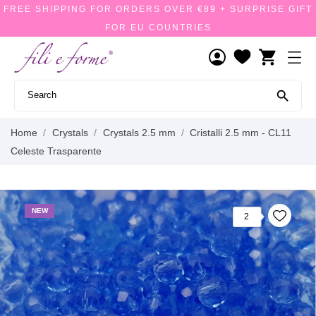
FREE SHIPPING FOR ORDERS OVER €89 + SURPRISE GIFT
FOR EU COUNTRIES
shopping_cart

Home
Crystals
Crystals 2.5 mm
Cristalli 2.5 mm - CL11
Celeste Trasparente
NEW
2