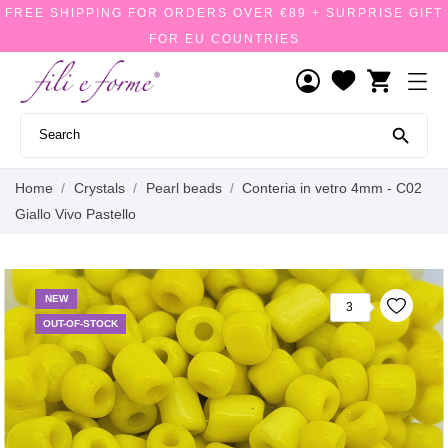
FREE SHIPPING FOR ORDERS OVER €89 + SURPRISE GIFT
FOR EU COUNTRIES
shopping_cart

Home
Crystals
Pearl beads
Conteria in vetro 4mm - C02
Giallo Vivo Pastello
NEW
3
OUT-OF-STOCK