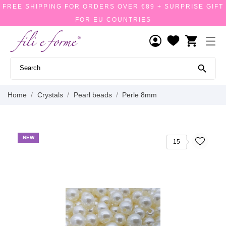
FREE SHIPPING FOR ORDERS OVER €89 + SURPRISE GIFT
FOR EU COUNTRIES
shopping_cart

Home
Crystals
Pearl beads
Perle 8mm
NEW
15