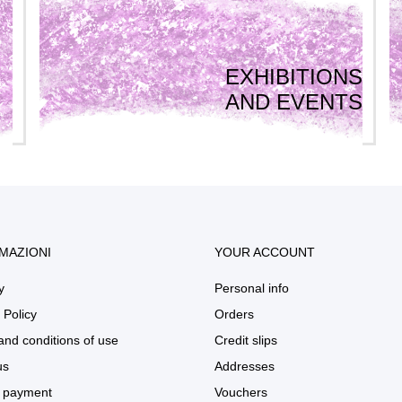
EXHIBITIONS
AND EVENTS
MAZIONI
YOUR ACCOUNT
y
Personal info
 Policy
Orders
and conditions of use
Credit slips
us
Addresses
 payment
Vouchers