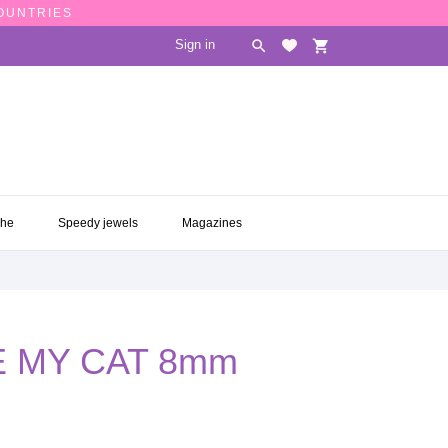
COUNTRIES
Sign in

shopping_cart
CHE
SPEEDY JEWELS
MAGAZINES

che
Speedy jewels
Magazines
VE MY CAT 8mm