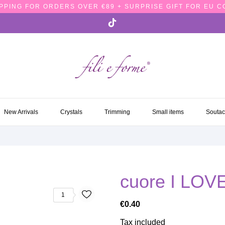
PPING FOR ORDERS OVER €89 + SURPRISE GIFT FOR EU 
NEW ARRIVALS
CRYSTALS
TRIMMING
SMALL ITEMS
SOUTA
New Arrivals
Crystals
Trimming
Small items
Souta
cuore I LO
1
€0.40
Tax included