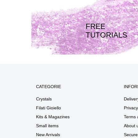
FREE
TUTORIALS
CATEGORIE
INFOR
Crystals
Deliver
Filati Gioiello
Privacy
Kits & Magazines
Terms 
Small items
About 
New Arrivals
Secure