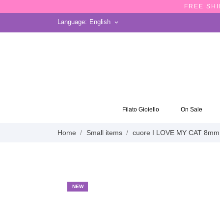
FREE SHI
Language:
English
keyboard_arrow_down
ON SALE
Filato Gioiello
On Sale
Home
Small items
cuore I LOVE MY CAT 8mm
NEW