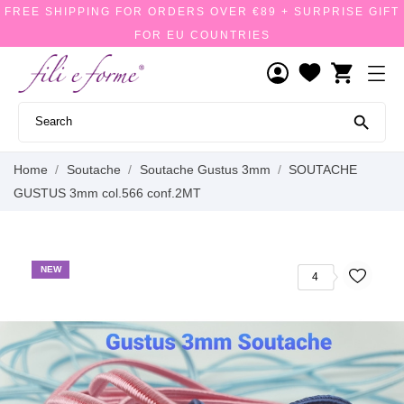
FREE SHIPPING FOR ORDERS OVER €89 + SURPRISE GIFT
FOR EU COUNTRIES
shopping_cart

Home
Soutache
Soutache Gustus 3mm
SOUTACHE
GUSTUS 3mm col.566 conf.2MT
NEW
4