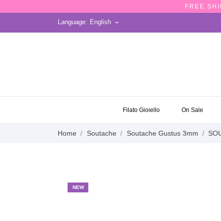
FREE SHI
Language:
English
keyboard_arrow_down
ON SALE
Filato Gioiello
On Sale
Home
Soutache
Soutache Gustus 3mm
SOU
NEW