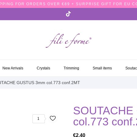
PPING FOR ORDERS OVER €89 + SURPRISE GIFT FOR EU 
NEW ARRIVALS
CRYSTALS
TRIMMING
SMALL ITEMS
SOUTA
New Arrivals
Crystals
Trimming
Small items
Souta
TACHE GUSTUS 3mm col.773 conf.2MT
SOUTACHE
col.773 conf
1
€2.40