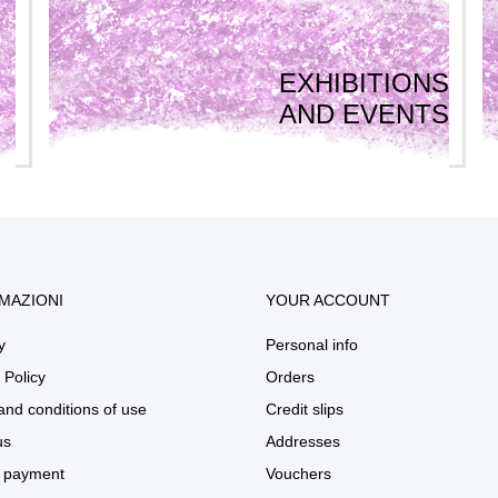
EXHIBITIONS
AND EVENTS
MAZIONI
YOUR ACCOUNT
y
Personal info
 Policy
Orders
and conditions of use
Credit slips
us
Addresses
 payment
Vouchers