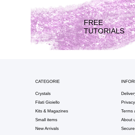
FREE
TUTORIALS
CATEGORIE
INFOR
Crystals
Deliver
Filati Gioiello
Privacy
Kits & Magazines
Terms 
Small items
About 
New Arrivals
Secure