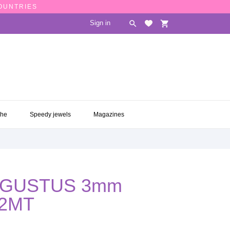
COUNTRIES
Sign in

shopping_cart
CHE
SPEEDY JEWELS
MAGAZINES

che
Speedy jewels
Magazines
 GUSTUS 3mm
.2MT