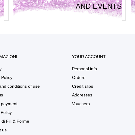
AND EVENTS
MAZIONI
YOUR ACCOUNT
y
Personal info
 Policy
Orders
and conditions of use
Credit slips
us
Addresses
 payment
Vouchers
Policy
 di Fili & Forme
t us