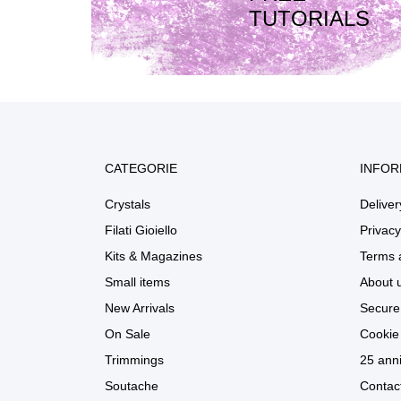
TUTORIALS
CATEGORIE
INFOR
Crystals
Deliver
Filati Gioiello
Privacy
Kits & Magazines
Terms 
Small items
About 
New Arrivals
Secure
On Sale
Cookie 
Trimmings
25 anni
Soutache
Contac