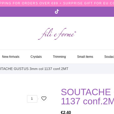
PPING FOR ORDERS OVER €89 + SURPRISE GIFT FOR EU 
NEW ARRIVALS
CRYSTALS
TRIMMING
SMALL ITEMS
SOUTA
New Arrivals
Crystals
Trimming
Small items
Souta
TACHE GUSTUS 3mm col 1137 conf.2MT
SOUTACHE 
1137 conf.2
1
€2.40