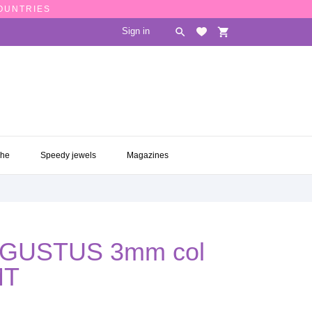
COUNTRIES
Sign in

shopping_cart
CHE
SPEEDY JEWELS
MAGAZINES

che
Speedy jewels
Magazines
GUSTUS 3mm col
MT