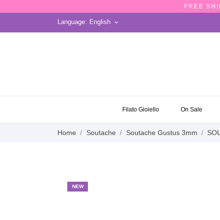
FREE SHI
Language:
English
keyboard_arrow_down
ON SALE
Filato Gioiello
On Sale
Home
Soutache
Soutache Gustus 3mm
SOU
NEW